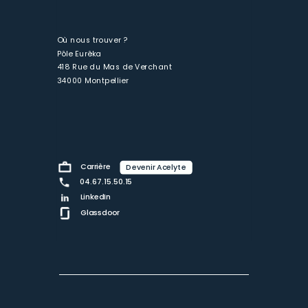
Où nous trouver ?
Pôle Eurêka
418 Rue du Mas de Verchant
34000 Montpellier
Carrière
Devenir Acelyte
04.67.15.50.15
LinkedIn
Glassdoor