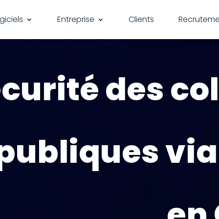
giciels
Entreprise
Clients
Recruteme
urité des col
publiques via
en 