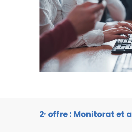
2ᵉ offre : Monitorat et