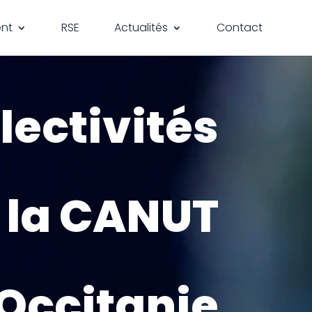
nt
RSE
Actualités
Contact
lectivités
 la CANUT
Occitanie