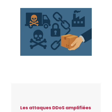
Les attaques DDoS amplifiées