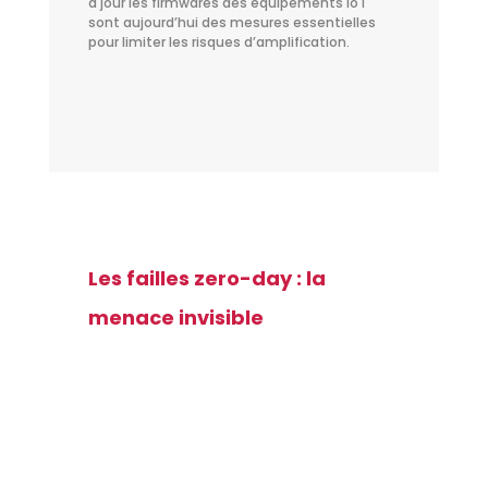
à jour les firmwares des équipements IoT
sont aujourd’hui des mesures essentielles
pour limiter les risques d’amplification.
Les failles zero-day : la
menace invisible